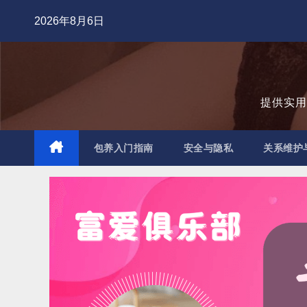
跳
2026年8月6日
至
内
容
提供实
包养入门指南
安全与隐私
关系维护