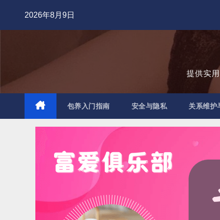
跳
2026年8月9日
至
内
容
提供实
包养入门指南
安全与隐私
关系维护