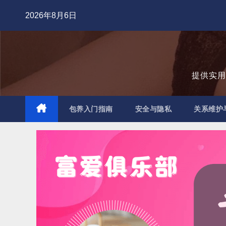
跳
2026年8月6日
至
内
容
提供实
包养入门指南
安全与隐私
关系维护