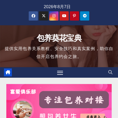
跳
2026年8月7日
至
内
容
包养葵花宝典
提供实用包养关系教程、安全技巧和真实案例，助你自
信开启包养约会之旅。