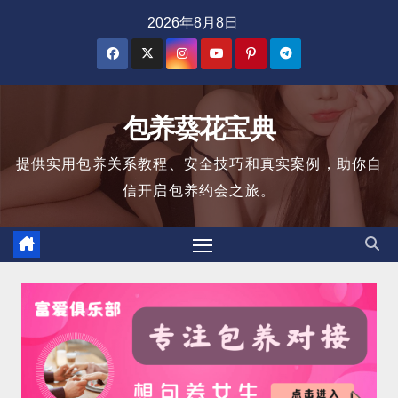
跳
2026年8月8日
至
内
容
包养葵花宝典
提供实用包养关系教程、安全技巧和真实案例，助你自
信开启包养约会之旅。