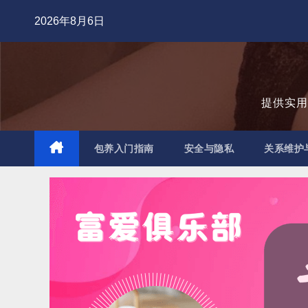
跳
2026年8月6日
至
内
容
提供实
包养入门指南
安全与隐私
关系维护