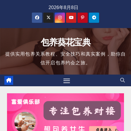
跳
2026年8月8日
至
内
容
包养葵花宝典
提供实用包养关系教程、安全技巧和真实案例，助你自
信开启包养约会之旅。