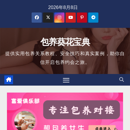
跳
2026年8月8日
至
内
容
包养葵花宝典
提供实用包养关系教程、安全技巧和真实案例，助你自
信开启包养约会之旅。