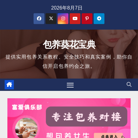
跳
2026年8月7日
至
内
容
包养葵花宝典
提供实用包养关系教程、安全技巧和真实案例，助你自
信开启包养约会之旅。