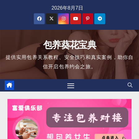
跳
2026年8月7日
至
内
容
包养葵花宝典
提供实用包养关系教程、安全技巧和真实案例，助你自
信开启包养约会之旅。