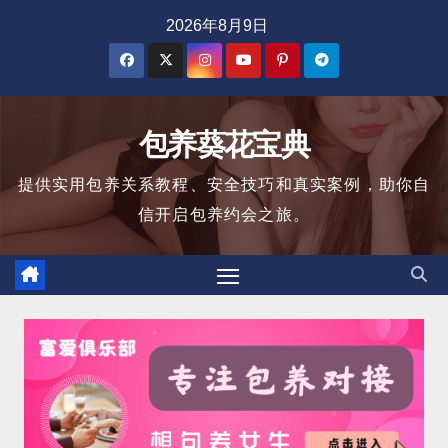
跳
2026年8月9日
至
内
容
包养葵花宝典
提供实用包养关系教程、安全技巧和真实案例，助你自
信开启包养约会之旅。