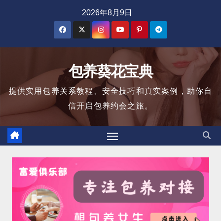
跳
2026年8月9日
至
内
容
包养葵花宝典
提供实用包养关系教程、安全技巧和真实案例，助你自
信开启包养约会之旅。