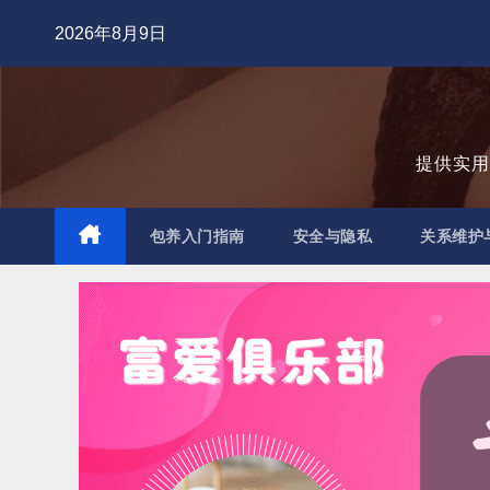
跳
2026年8月9日
至
内
容
提供实
包养入门指南
安全与隐私
关系维护