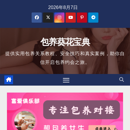
跳
2026年8月7日
至
内
容
包养葵花宝典
提供实用包养关系教程、安全技巧和真实案例，助你自
信开启包养约会之旅。