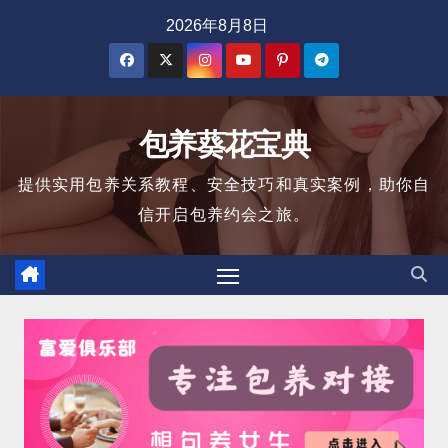
跳
2026年8月8日
至
内
容
包养葵花宝典
提供实用包养关系教程、安全技巧和真实案例，助你自
信开启包养约会之旅。