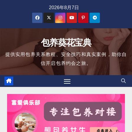
跳
2026年8月7日
至
内
容
包养葵花宝典
提供实用包养关系教程、安全技巧和真实案例，助你自
信开启包养约会之旅。