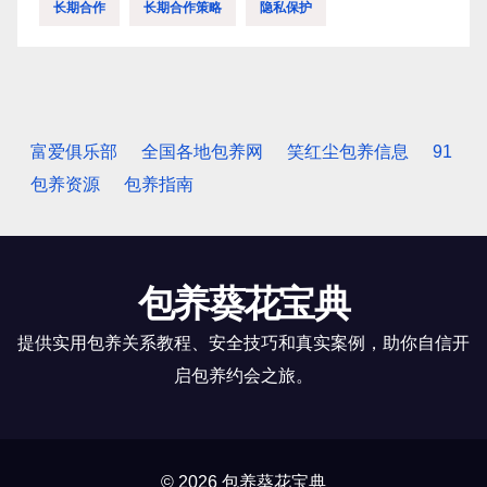
长期合作
长期合作策略
隐私保护
富爱俱乐部
全国各地包养网
笑红尘包养信息
91
包养资源
包养指南
包养葵花宝典
提供实用包养关系教程、安全技巧和真实案例，助你自信开
启包养约会之旅。
© 2026 包养葵花宝典