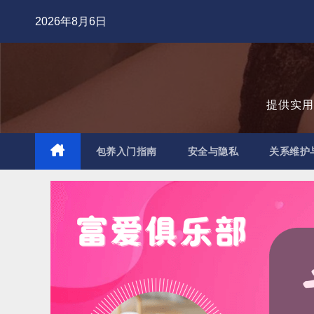
跳
2026年8月6日
至
内
容
提供实
包养入门指南
安全与隐私
关系维护