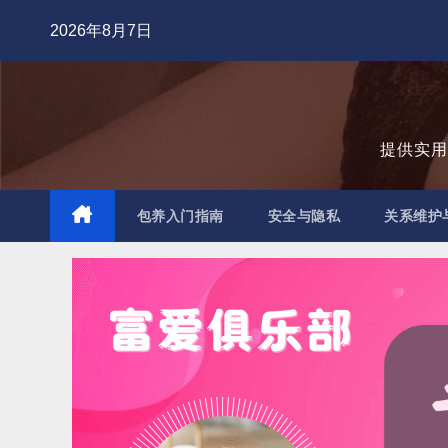
跳
2026年8月7日
至
内
容
提供实
包养入门指南
安全与隐私
关系维护