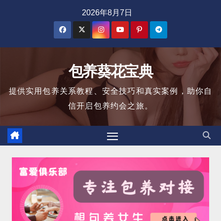
跳
2026年8月7日
至
内
容
包养葵花宝典
提供实用包养关系教程、安全技巧和真实案例，助你自
信开启包养约会之旅。