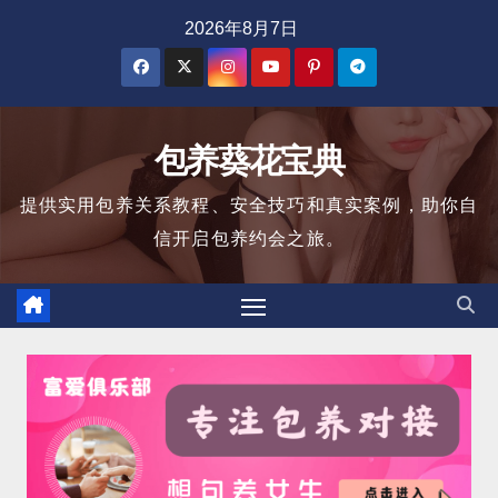
跳
2026年8月7日
至
内
容
包养葵花宝典
提供实用包养关系教程、安全技巧和真实案例，助你自
信开启包养约会之旅。