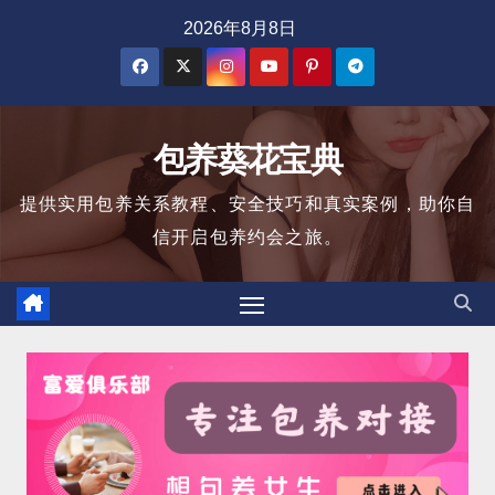
跳
2026年8月8日
至
内
容
包养葵花宝典
提供实用包养关系教程、安全技巧和真实案例，助你自
信开启包养约会之旅。