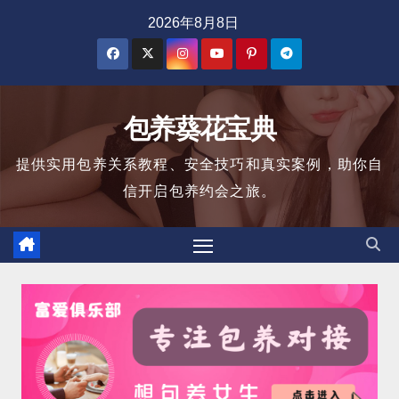
跳
2026年8月8日
至
内
容
包养葵花宝典
提供实用包养关系教程、安全技巧和真实案例，助你自
信开启包养约会之旅。