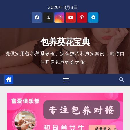
跳
2026年8月8日
至
内
容
包养葵花宝典
提供实用包养关系教程、安全技巧和真实案例，助你自
信开启包养约会之旅。