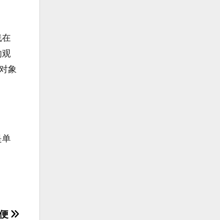
线在
的观
对象
是单
。
随便