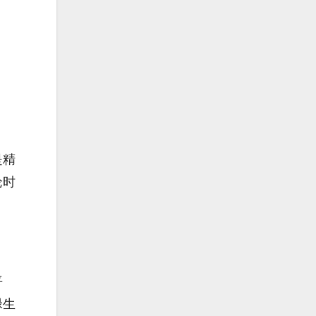
是精
论时
平
碌生