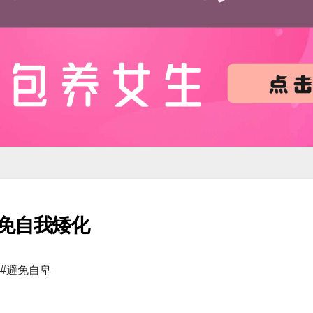
免自我矮化
#避免自卑