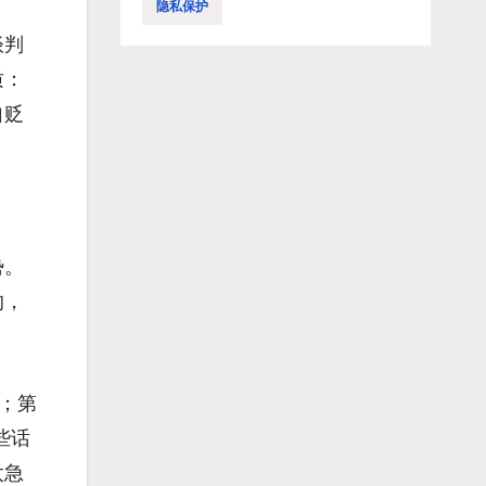
隐私保护
谈判
质：
自贬
势。
的，
；第
些话
太急