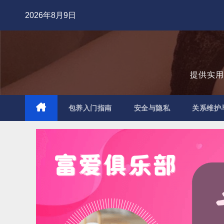
跳
2026年8月9日
至
内
容
提供实
包养入门指南
安全与隐私
关系维护