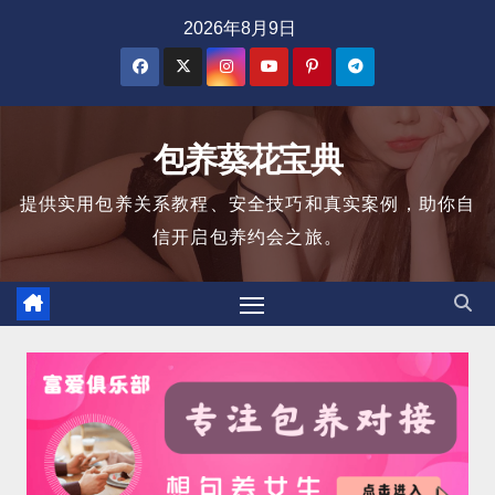
跳
2026年8月9日
至
内
容
包养葵花宝典
提供实用包养关系教程、安全技巧和真实案例，助你自
信开启包养约会之旅。