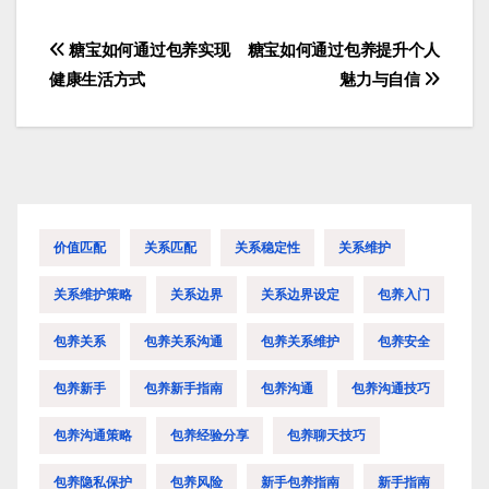
糖宝如何通过包养实现
糖宝如何通过包养提升个人
文
健康生活方式
魅力与自信
章
导
航
价值匹配
关系匹配
关系稳定性
关系维护
关系维护策略
关系边界
关系边界设定
包养入门
包养关系
包养关系沟通
包养关系维护
包养安全
包养新手
包养新手指南
包养沟通
包养沟通技巧
包养沟通策略
包养经验分享
包养聊天技巧
包养隐私保护
包养风险
新手包养指南
新手指南