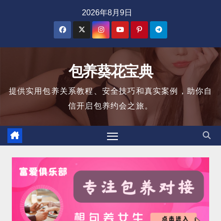
跳
2026年8月9日
至
内
容
包养葵花宝典
提供实用包养关系教程、安全技巧和真实案例，助你自
信开启包养约会之旅。