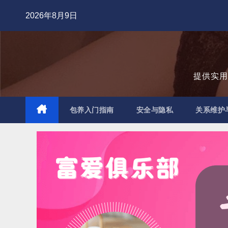
跳
2026年8月9日
至
内
容
提供实
包养入门指南
安全与隐私
关系维护