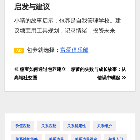
启发与建议
小晴的故事启示：包养是自我管理学校。建
议糖宝用工具规划，记录情绪，投资未来。
包养就选择：
富爱俱乐部
AD
糖宝如何通过包养建立
糖爹的失败与成长故事：从
文
高端社交圈
错误中崛起
章
导
航
价值匹配
关系匹配
关系稳定性
关系维护
关系维护策略
关系边界
关系边界设定
包养入门