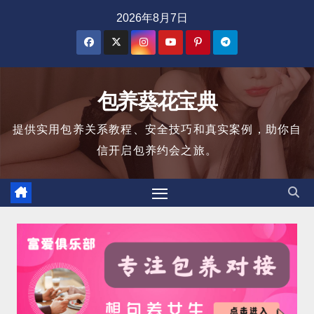
跳
2026年8月7日
至
内
容
包养葵花宝典
提供实用包养关系教程、安全技巧和真实案例，助你自
信开启包养约会之旅。