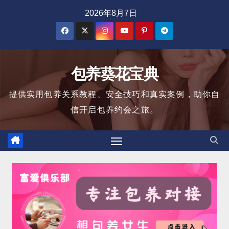
跳
2026年8月7日
至
内
容
包养葵花宝典
提供实用包养关系教程、安全技巧和真实案例，助你自
信开启包养约会之旅。