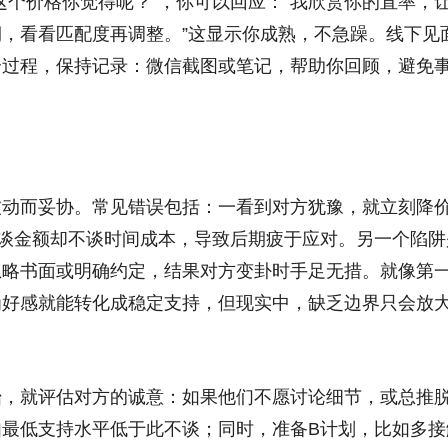
这个价格你觉得呢？”，你可以回应：“我欣赏你的直率，
，看看匹配度再调整。”这显示你成熟，不急躁。线下见
个过程，保持记录：微信截图或笔记，帮助你回顾，避免
波动而妥协。常见错误包括：一看到对方犹豫，就立刻降
只谈金额却不谈时间成本，导致后期疲于应对。另一个陷阱
忽略书面或明确约定，结果对方变卦时手足无措。就像第
为好感就能转化成稳定支持，但现实中，缺乏边界只会放
始，就评估对方的诚意：如果他们不愿讨论细节，或总推
最低支持水平低于此不谈；同时，准备B计划，比如多接