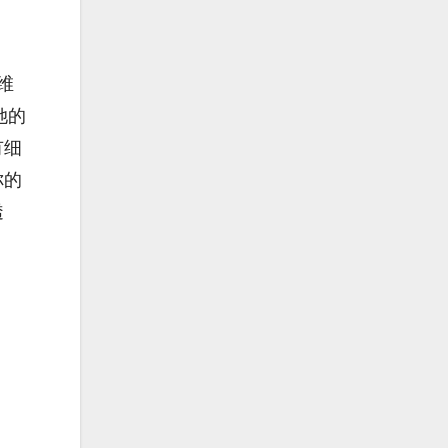
维
她的
有细
你的
透