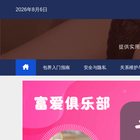
跳
2026年8月6日
至
内
容
提供实
包养入门指南
安全与隐私
关系维护