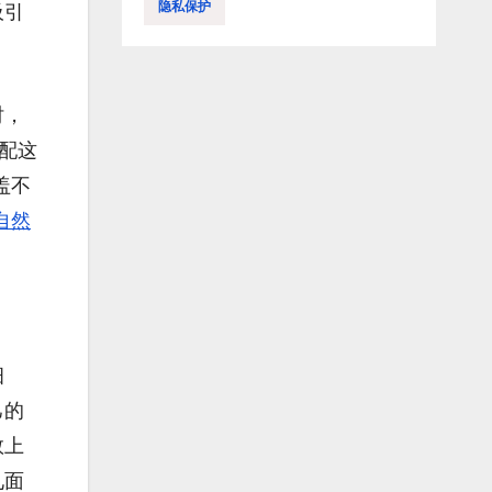
隐私保护
吸引
时，
配这
盖不
自然
细
己的
数上
见面