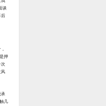
让我
面谈
事后
价，
是押
一次
大风
脱承
触几