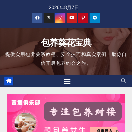
跳
2026年8月7日
至
内
容
包养葵花宝典
提供实用包养关系教程、安全技巧和真实案例，助你自
信开启包养约会之旅。