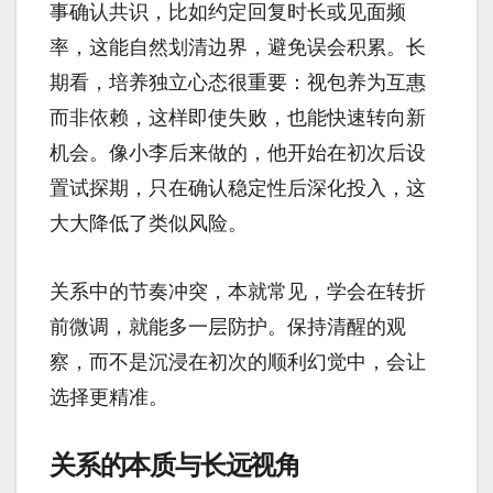
事确认共识，比如约定回复时长或见面频
率，这能自然划清边界，避免误会积累。长
期看，培养独立心态很重要：视包养为互惠
而非依赖，这样即使失败，也能快速转向新
机会。像小李后来做的，他开始在初次后设
置试探期，只在确认稳定性后深化投入，这
大大降低了类似风险。
关系中的节奏冲突，本就常见，学会在转折
前微调，就能多一层防护。保持清醒的观
察，而不是沉浸在初次的顺利幻觉中，会让
选择更精准。
关系的本质与长远视角