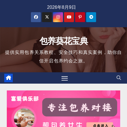
跳
2026年8月9日
至
内
容
包养葵花宝典
提供实用包养关系教程、安全技巧和真实案例，助你自
信开启包养约会之旅。