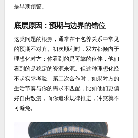
是早期预警。
底层原因：预期与边界的错位
这类问题的根源，通常在于包养关系中常见
的预期不对齐。初次顺利时，双方都倾向于
理想化对方：你看到的是可靠的伙伴，他们
看到的是稳定的资源来源。但这种理想化经
不起实际考验。第二次合作时，如果对方的
生活节奏与你的需求不匹配，比如他们更偏
好自由散漫，而你追求规律推进，冲突就不
可避免。