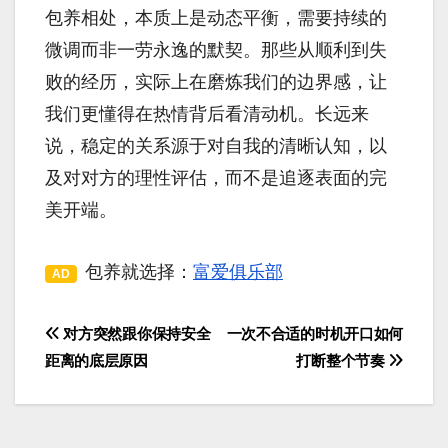
包养相处，本质上是动态平衡，需要持续的
微调而非一劳永逸的默契。那些从顺利到失
败的经历，实际上在磨炼我们的边界感，让
我们更懂得在热情背后看清动机。长远来
说，稳定的关系源于对自我的清晰认知，以
及对对方的理性评估，而不是追逐表面的完
美开端。
包养就选择：
富爱俱乐部
AD
对方突然跟你保持安全
一次不合适的时机开口如何
文
距离的底层原因
打断整个节奏
章
导
航