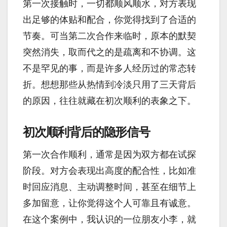
第一次接触时，一切都顺风顺水，对方表现
出足够的体贴和配合，你觉得找到了合适的
节奏。可当第二次合作来临时，原本的默契
突然消失，取而代之的是疏离和不协调。这
不是罕见的事，而是许多人经历过的常态转
折。想想那些从热情到冷淡只用了三天背后
的原因，往往就藏在初次顺利的表象之下。
初次顺利背后的隐形信号
第一次合作顺利，通常是因为双方都在试探
阶段。对方会表现出高度的配合性，比如准
时回应消息、主动调整时间，甚至在细节上
多加留意，让你觉得这个人可靠且有诚意。
在这个案例中，我认识的一位朋友小李，就