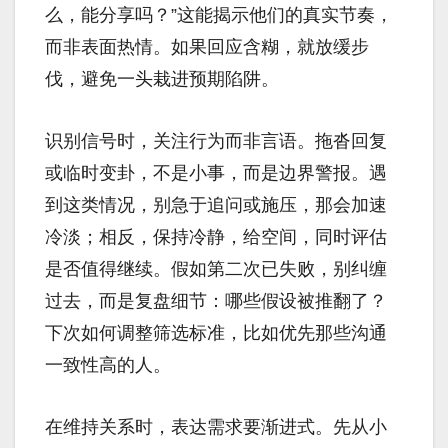
么，能分享吗？”这能揭示他们的真实节奏，
而非表面热情。如果回应含糊，就放缓步
伐，避免一头栽进预期陷阱。
识别信号时，关注行为而非言语。拖沓回复
或临时变卦，不是小事，而是边界警报。遇
到这类情况，别急于追问或施压，那会加速
冷淡；相反，保持冷静，给空间，同时评估
是否值得继续。假如第二次已失败，别纠缠
过去，而是复盘细节：哪些假设被推翻了？
下次如何调整筛选标准，比如优先那些沟通
一致性高的人。
在维持关系时，表达需求要渐进式。先从小