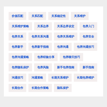
价值匹配
关系匹配
关系稳定性
关系维护
关系维护策略
关系边界
关系边界设定
包养入门
包养关系
包养关系沟通
包养关系维护
包养安全
包养新手
包养新手指南
包养沟通
包养沟通技巧
包养沟通策略
包养经验分享
包养聊天技巧
包养隐私保护
包养风险
新手包养指南
新手指南
沟通技巧
沟通策略
长期关系维护
长期包养维护
长期合作
长期合作策略
隐私保护