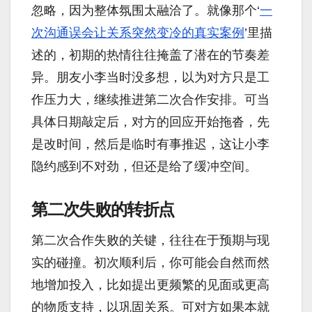
忽略，因为整体氛围太融洽了。就像那个‘
一
次沟通误会让关系突然变冷的真实案例
’里描
述的，初期的热情往往掩盖了潜在的节奏差
异。朋友小李当时没多想，以为对方只是工
作压力大，继续推进第二次合作安排。可当
具体日期敲定后，对方的回应开始拖沓，先
是改时间，然后是临时有事推迟，这让小李
隐约感到不对劲，但还是给了缓冲空间。
第二次失败的转折点
第二次合作失败的关键，往往在于预期与现
实的碰撞。初次顺利后，你可能会自然而然
地增加投入，比如提出更频繁的见面或更高
的物质支持，以巩固关系。可对方如果本就