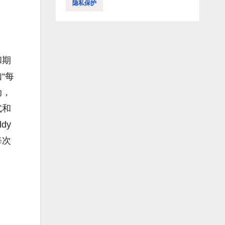
隐私保护
和期
“每
动，
式和
dy
每次