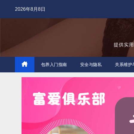
跳
2026年8月8日
至
内
容
提供实
包养入门指南
安全与隐私
关系维护