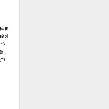
始降低
忽略外
，你
合，
能帮