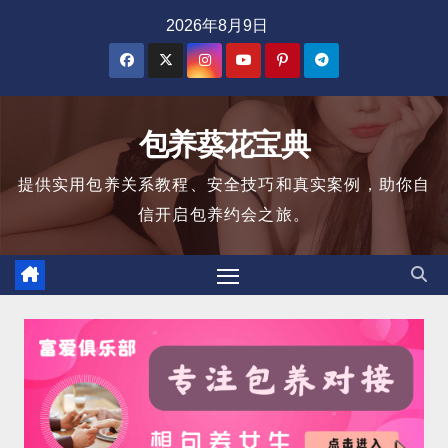
跳
2026年8月9日
至
内
容
包养葵花宝典
提供实用包养关系教程、安全技巧和真实案例，助你自
信开启包养约会之旅。