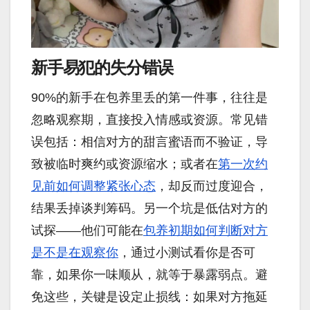
新手易犯的失分错误
90%的新手在包养里丢的第一件事，往往是
忽略观察期，直接投入情感或资源。常见错
误包括：相信对方的甜言蜜语而不验证，导
致被临时爽约或资源缩水；或者在
第一次约
见前如何调整紧张心态
，却反而过度迎合，
结果丢掉谈判筹码。另一个坑是低估对方的
试探——他们可能在
包养初期如何判断对方
是不是在观察你
，通过小测试看你是否可
靠，如果你一味顺从，就等于暴露弱点。避
免这些，关键是设定止损线：如果对方拖延