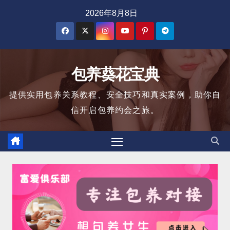
跳
2026年8月8日
至
内
容
包养葵花宝典
提供实用包养关系教程、安全技巧和真实案例，助你自
信开启包养约会之旅。