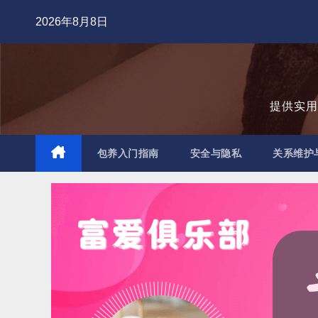
跳
2026年8月8日
至
内
容
提供实
包养入门指南
安全与隐私
关系维护