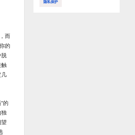
隐私保护
，而
你的
中脱
接触
定几
”的
的独
期望
选