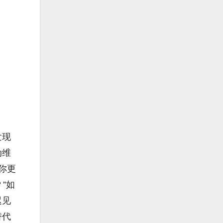
发现
动维
你更
”如
迟见
替代