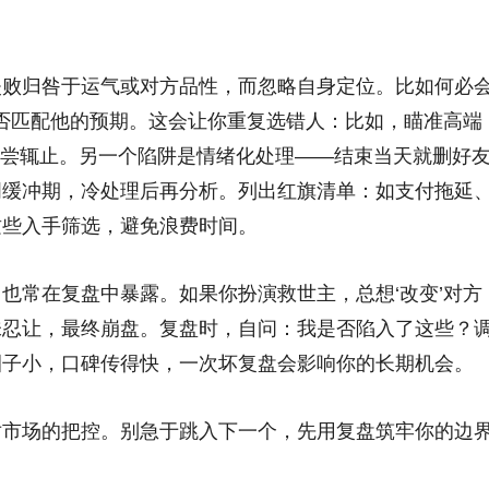
失败归咎于运气或对方品性，而忽略自身定位。比如何必
是否匹配他的预期。这会让你重复选错人：比如，瞄准高端
系浅尝辄止。另一个陷阱是情绪化处理——结束当天就删好
周缓冲期，冷处理后再分析。列出红旗清单：如支付拖延
这些入手筛选，避免浪费时间。
也常在复盘中暴露。如果你扮演救世主，总想‘改变’对方
味忍让，最终崩盘。复盘时，自问：我是否陷入了这些？
圈子小，口碑传得快，一次坏复盘会影响你的长期机会。
对市场的把控。别急于跳入下一个，先用复盘筑牢你的边