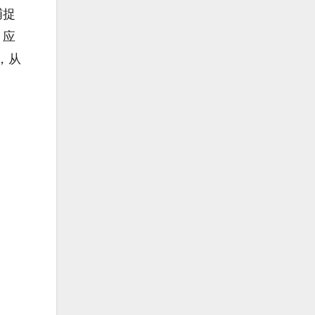
捕捉
，应
，从