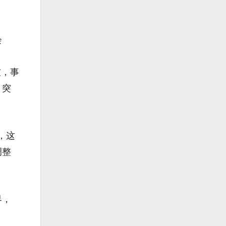
会
友，事
、突
，这
调整
界，