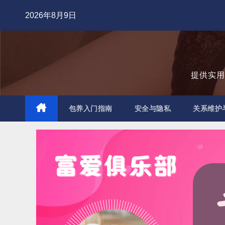
跳
2026年8月9日
至
内
容
提供实
包养入门指南
安全与隐私
关系维护