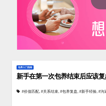
包养入门指南
新手在第一次包养结束后应该复
#价值匹配
,
#关系结束
,
#包养复盘
,
#新手经验
,
#沟