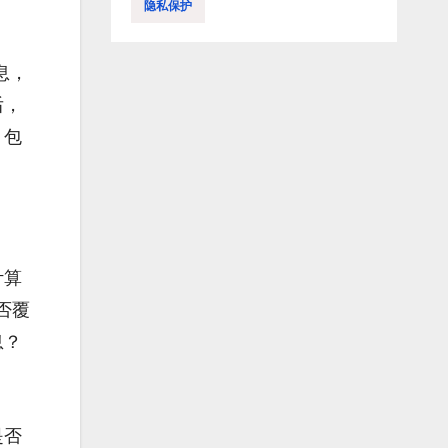
隐私保护
息，
后，
：包
计算
否覆
息？
是否