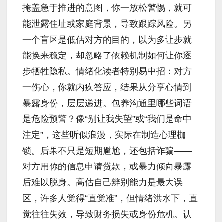
掩盖急于推进的意图，你一放松警惕，就可
能泄露住址或家庭背景，导致跟踪风险。另
一个盲区是低估对方的目的，以为多让步就
能换来稳定，却忽略了依赖机制如何让你逐
步牺牲隐私。情绪化读者特别易中招：对方
一伤心，你就内疚答应，结果从分享心情到
暴露身份，层层递进。包养沟通里哪些词语
是危险预警？像“别让我失望”或“我们是命中
注定”，这些听似浪漫，实际在制造心理枷
锁。后果不只是短期尴尬，还包括诈骗——
对方用你的信息申请贷款，或暴力倾向暴露
后难以脱身。高估自己辨别能力是最大误
区，许多人觉得“直觉准”，但情绪洪水下，直
觉往往失效，导致财务损失或身份危机。认