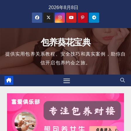
跳
2026年8月8日
至
内
容
包养葵花宝典
提供实用包养关系教程、安全技巧和真实案例，助你自
信开启包养约会之旅。