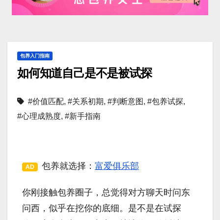
包养入门指南
如何知道自己是不是被试探
#价值匹配
,
#关系初期
,
#判断意图
,
#包养试探
,
#心理成熟度
,
#新手指南
包养就选择：
富爱俱乐部
AD
你刚接触包养圈子，总觉得对方聊天时问东
问西，似乎在挖你的底细。是不是在试探