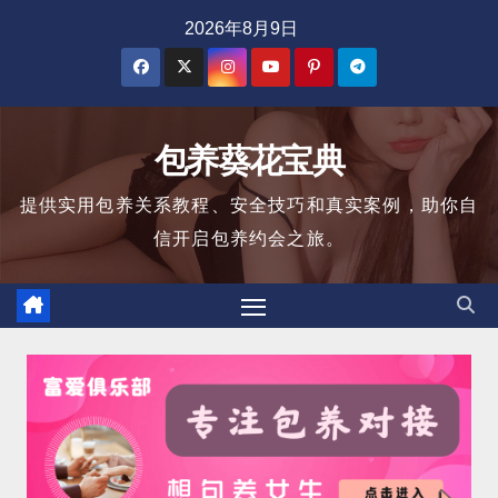
跳
2026年8月9日
至
内
容
包养葵花宝典
提供实用包养关系教程、安全技巧和真实案例，助你自
信开启包养约会之旅。