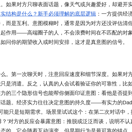
里。如果对方只聊表面话题，像天气或兴趣爱好，却避开
真实结构是什么？新手必须理解的底层逻辑
：一方提供经
善，而是互利。意图模糊时，通常是因为对方还没评估清
里起作用——高端圈子的人，不会浪费时间在不匹配的对
比如问你的期望收入或时间安排，这才是真意图的信号。
什么。第一次聊天时，注意回应速度和细节深度。如果对
能只是消遣。反之，认真的人会试着验证你的可靠性，比
实力的三个隐形信号也能帮你侧面印证意图：看他是否提
话题。经济实力往往决定意图的持久度——有实力的Dad
件，可能只是短期需求。场景里试试这个：在第二次对话中，
排？’对方的反应会暴露意图：推脱或泛泛而谈，说明不认
静态的，它会随着互动演变，但早期行为是最可靠的锚点