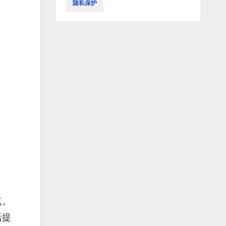
隐私保护
点。
活提