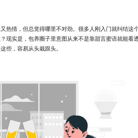
昧又热情，但总觉得哪里不对劲。很多人刚入门就纠结这
温？现实是，包养圈子里意图从来不是靠甜言蜜语就能看
略这些，容易从头栽跟头。