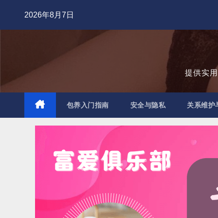
跳
2026年8月7日
至
内
容
提供实
包养入门指南
安全与隐私
关系维护