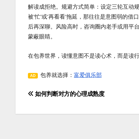
解读成拒绝。规避方式简单：设定三轮互动规
被’忙’或’再看看’拖延，那往往是意图弱的
后再深聊。风险高时，咨询圈内老手或用平
蒙蔽眼睛。
在包养世界，读懂意图不是读心术，而是读
包养就选择：
富爱俱乐部
AD
如何判断对方的心理成熟度
文
章
导
航