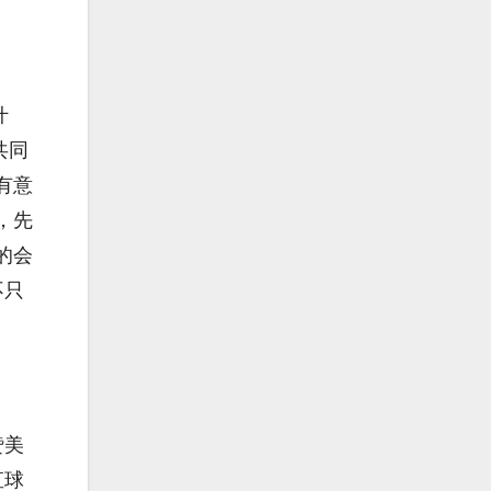
什
共同
有意
，先
的会
不只
。
赞美
直球