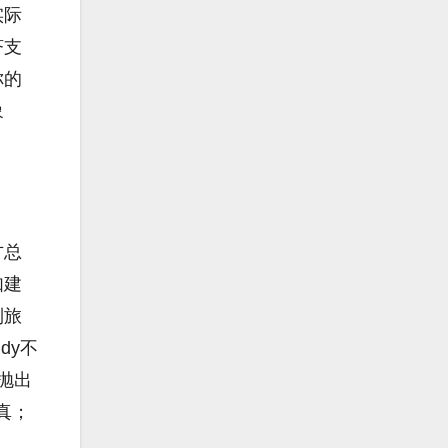
实际
济支
你的
象
方总
如建
到旅
dy不
抛出
真；
。