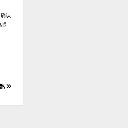
图确认
独感
成熟