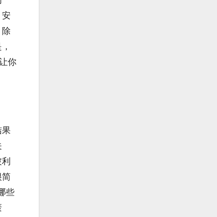
。安
，除
是，
让你
结果
关
被利
很简
哪些
轰