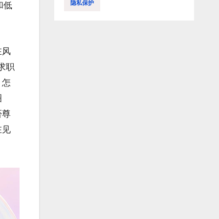
隐私保护
和低
。
在风
求职
。怎
圈
否尊
在见