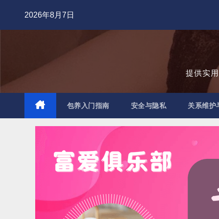
跳
2026年8月7日
至
内
容
提供实
包养入门指南
安全与隐私
关系维护