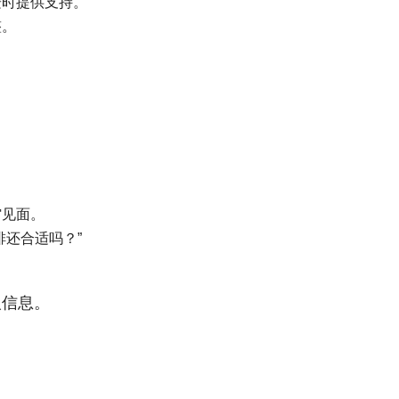
按时提供支持。
整。
馆见面。
排还合适吗？”
人信息。