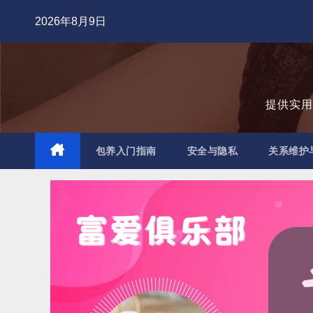
跳
2026年8月9日
至
内
容
提供实
包养入门指南
安全与隐私
关系维护