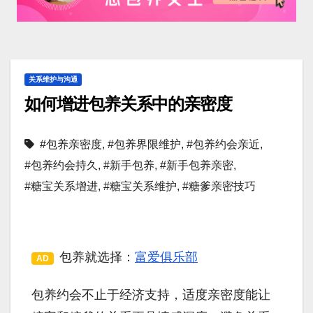
关系维护与沟通
如何增进包养关系中的亲密度
#包养亲密度
,
#包养界限维护
,
#包养约会亲近
,
#包养约会持久
,
#新手包养
,
#新手包养亲密
,
#糖宝关系增进
,
#糖宝关系维护
,
#糖爹亲密技巧
包养就选择：
富爱俱乐部
AD
包养约会不止于经济支持，适度亲密度能让