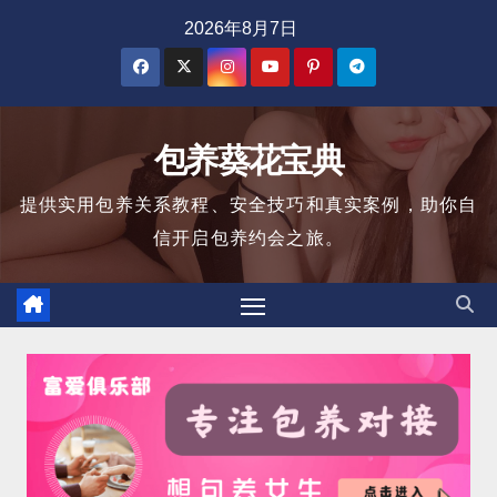
跳
2026年8月7日
至
内
容
包养葵花宝典
提供实用包养关系教程、安全技巧和真实案例，助你自
信开启包养约会之旅。