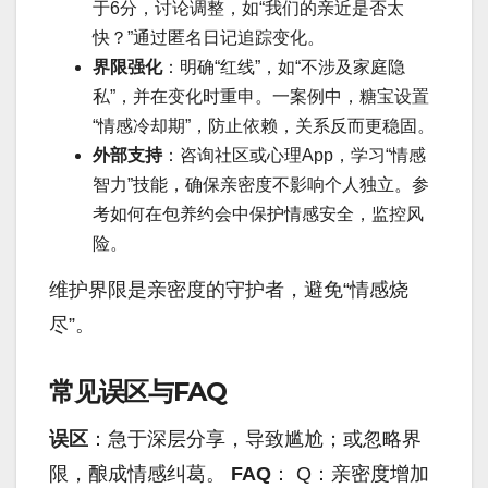
于6分，讨论调整，如“我们的亲近是否太
快？”通过匿名日记追踪变化。
界限强化
：明确“红线”，如“不涉及家庭隐
私”，并在变化时重申。一案例中，糖宝设置
“情感冷却期”，防止依赖，关系反而更稳固。
外部支持
：咨询社区或心理App，学习“情感
智力”技能，确保亲密度不影响个人独立。参
考如何在包养约会中保护情感安全，监控风
险。
维护界限是亲密度的守护者，避免“情感烧
尽”。
常见误区与FAQ
误区
：急于深层分享，导致尴尬；或忽略界
限，酿成情感纠葛。
FAQ
： Q：亲密度增加