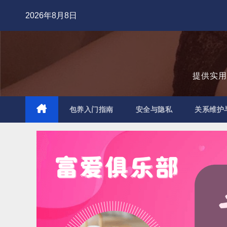
跳
2026年8月8日
至
内
容
提供实
包养入门指南
安全与隐私
关系维护