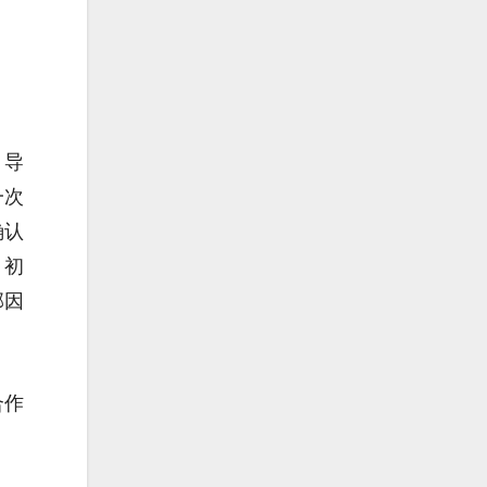
，导
一次
确认
。初
部因
合作