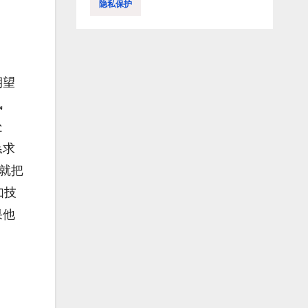
隐私保护
期望
风
处
恳求
就把
如技
果他