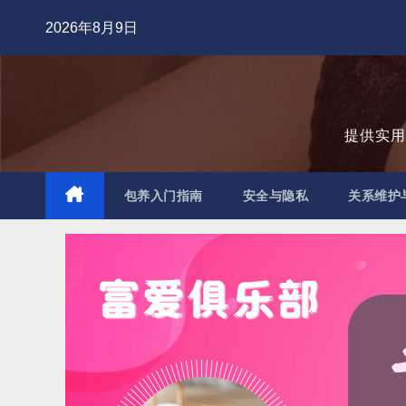
跳
2026年8月9日
至
内
容
提供实
包养入门指南
安全与隐私
关系维护