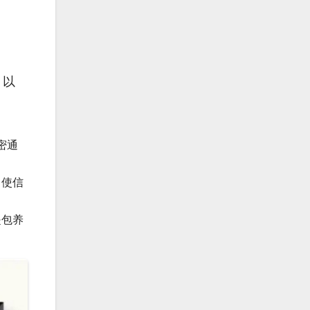
。以
密通
即使信
是包养