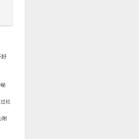
怀好
神秘
通过社
心附