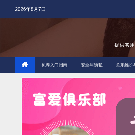
跳
2026年8月7日
至
内
容
提供实
包养入门指南
安全与隐私
关系维护