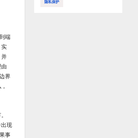
隐私保护
端到端
。实
，并
理由
边界
私，
节。
中出现
果事