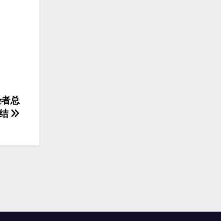
。
验者总
结