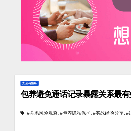
安全与隐私
包养避免通话记录暴露关系最有
#关系风险规避
,
#包养隐私保护
,
#实战经验分享
,
#