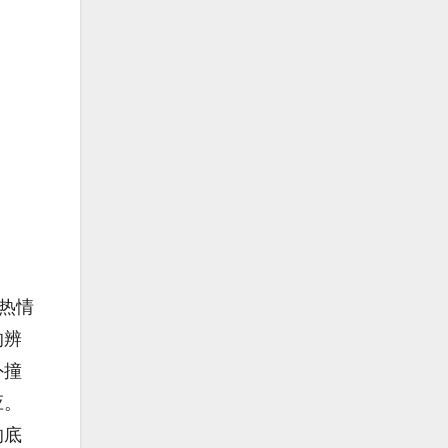
热情
的辨
外撞
应。
的底