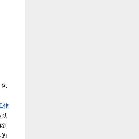
，包
工作
误以
再到
己的