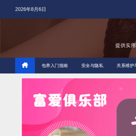
跳
2026年8月6日
至
内
容
提供实
包养入门指南
安全与隐私
关系维护