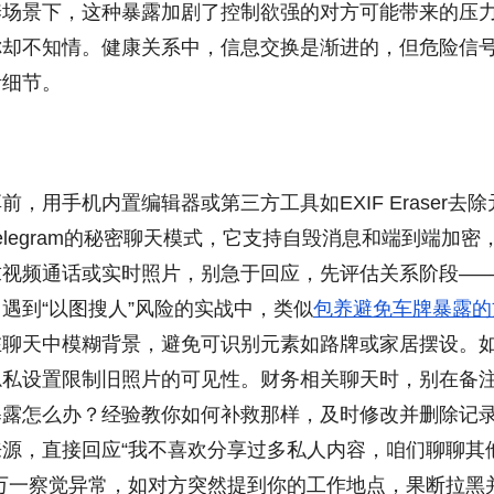
养场景下，这种暴露加剧了控制欲强的对方可能带来的压
你却不知情。健康关系中，信息交换是渐进的，但危险信
活细节。
用手机内置编辑器或第三方工具如EXIF Eraser去除
legram的秘密聊天模式，它支持自毁消息和端到端加密
求视频通话或实时照片，别急于回应，先评估关系阶段—
遇到“以图搜人”风险的实战中，类似
包养避免车牌暴露的
在聊天中模糊背景，避免可识别元素如路牌或家居摆设。
隐私设置限制旧照片的可见性。财务相关聊天时，别在备
暴露怎么办？经验教你如何补救那样，及时修改并删除记
源，直接回应“我不喜欢分享过多私人内容，咱们聊聊其
万一察觉异常，如对方突然提到你的工作地点，果断拉黑