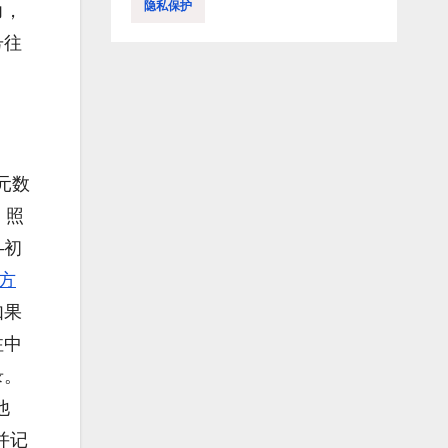
隐私保护
力，
号往
元数
，照
—初
方
如果
注中
录。
他
并记