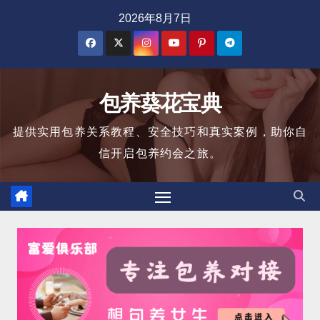
跳
2026年8月7日
至
内
容
包养葵花宝典
提供实用包养关系教程、安全技巧和真实案例，助你自
信开启包养约会之旅。