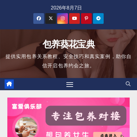
跳
2026年8月7日
至
内
容
包养葵花宝典
提供实用包养关系教程、安全技巧和真实案例，助你自
信开启包养约会之旅。