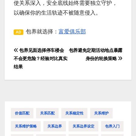
使关系深入，安全底线始终需要独立守护，
以确保你的生活轨迹不被随意侵入。
包养就选择：
富爱俱乐部
AD
包养见面选择停车楼会
包养避免定期活动地点暴露
文
不会更危险？经验对比真实
身份的轮换策略
章
结果
导
航
价值匹配
关系匹配
关系稳定性
关系维护
关系维护策略
关系边界
关系边界设定
包养入门